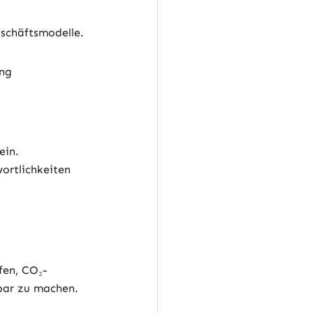
eschäftsmodelle.
ng 
ein. 
ortlichkeiten 
lfen, CO₂-
sbar zu machen.