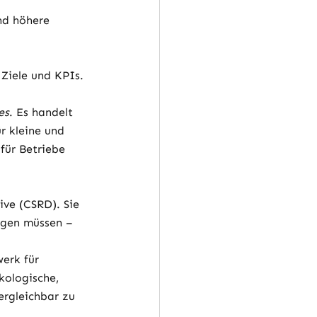
nd höhere 
 Ziele und KPIs.
es
. Es handelt 
r kleine und 
für Betriebe 
ve (CSRD). Sie 
egen müssen – 
erk für 
kologische, 
rgleichbar zu 