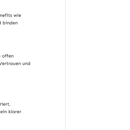
efits wie 
d binden 
 offen 
Vertrauen und 
iert.
ein klarer 