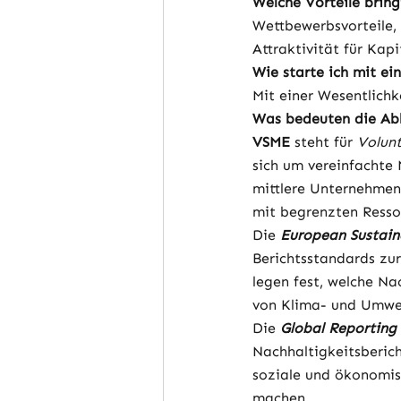
Welche Vorteile bring
Wettbewerbsvorteile, 
Attraktivität für Kap
Wie starte ich mit ei
Mit einer Wesentlichk
Was bedeuten die Ab
VSME 
steht für 
Volunt
sich um vereinfachte 
mittlere Unternehmen 
mit begrenzten Ress
Die
European Sustain
Berichtsstandards zur
legen fest, welche N
von Klima- und Umwel
Die 
Global Reporting 
Nachhaltigkeitsberich
soziale und ökonomis
machen.