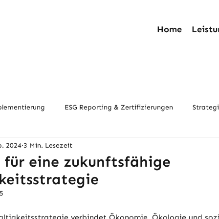
Home
Leist
lementierung
ESG Reporting & Zertifizierungen
Strateg
b. 2024
3 Min. Lesezeit
g
Zukunftstrends & Kontextanalyse
Strategieentwicklung
n für eine zukunftsfähige
keitsstrategie
25
ltigkeitsstrategie verbindet Ökonomie, Ökologie und sozi