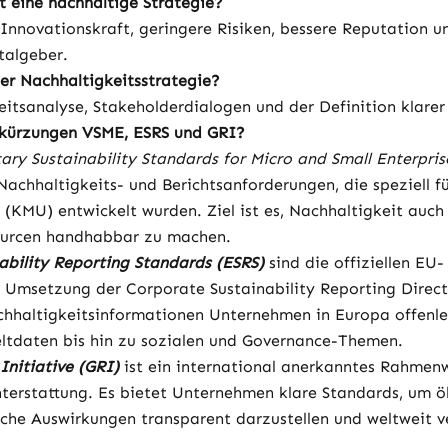
t eine nachhaltige Strategie?
Innovationskraft, geringere Risiken, bessere Reputation u
italgeber.
ner Nachhaltigkeitsstrategie?
eitsanalyse, Stakeholderdialogen und der Definition klarer
kürzungen VSME, ESRS und GRI?
ary Sustainability Standards for Micro and Small Enterpris
Nachhaltigkeits- und Berichtsanforderungen, die speziell fü
(KMU) entwickelt wurden. Ziel ist es, Nachhaltigkeit auch 
ourcen handhabbar zu machen.
ability Reporting Standards (ESRS)
 sind die offiziellen EU-
 Umsetzung der Corporate Sustainability Reporting Directi
achhaltigkeitsinformationen Unternehmen in Europa offenl
tdaten bis hin zu sozialen und Governance-Themen.
Initiative (GRI)
 ist ein international anerkanntes Rahmenw
terstattung. Es bietet Unternehmen klare Standards, um ö
che Auswirkungen transparent darzustellen und weltweit ve