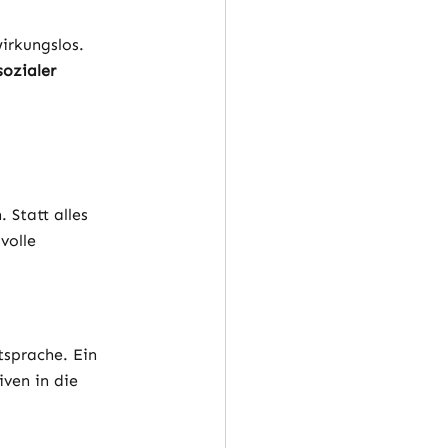
irkungslos. 
ozialer 
 Statt alles 
volle 
tsprache. Ein 
ven in die 