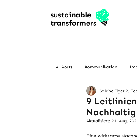
All Posts
Kommunikation
Imp
Sabine Ilger
2. Fe
Innovation & Corporate Venturin
9 Leitlinie
Nachhaltig
Aktualisiert:
21. Aug. 20
Eine wirksame Nachha