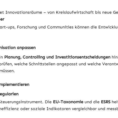
et Innovationsräume – von Kreislaufwirtschaft bis neue G
ber
art-ups, Forschung und Communities können die Entwicklu
nisation anpassen
in 
Planung, Controlling und Investitionsentscheidungen
 hin
rüfen, welche Schnittstellen angepasst und welche Verantw
 müssen.
implementieren
egularien
Steuerungsinstrument. Die 
EU-Taxonomie
 und die 
ESRS
 he
neffizienz oder soziale Indikatoren vergleichbar und mes