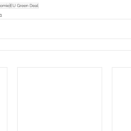
nomie
EU Green Deal
n