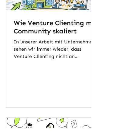
Wie Venture Clienting mit
Community skaliert
In unserer Arbeit mit Unternehmen
sehen wir immer wieder, dass
Venture Clienting nicht an
fehlenden Startups scheitert,
sondern an der internen
Anschlussfähigkeit. Dieser Artikel
beschreibt, warum genau dort – im
Zusammenspiel von Fachbereichen,
Priorisierung und Integration – der
entscheidende Hebel für
nachhaltigen Impact liegt und
welche Rolle eine interne
Community dabei spielen kann.