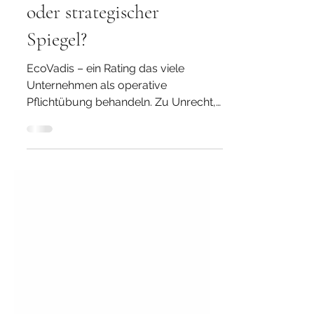
EcoVadis - lästige Pflicht
oder strategischer
Spiegel?
EcoVadis – ein Rating das viele
Unternehmen als operative
Pflichtübung behandeln. Zu Unrecht,
wie ich aus der Praxis gelernt habe.
Denn EcoVadis misst nicht
Dokumentation, sondern den
tatsächlichen Reifegrad einer
Organisation. Was das für Ihr
Unternehmen bedeutet – und warum
Steuerungsfähigkeit einer der
entscheidenden Wettbewerbsvorteile
der nächsten Jahre sein wird.